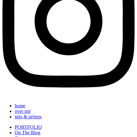
home
over mij
info & prijzen
PORTFOLIO
On The Blog